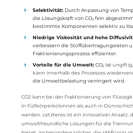
Selektivität:
Durch Anpassung von Temp
die Lösungskraft von CO₂ fein abgestim
bestimmte Komponenten selektiv zu lös
Niedrige Viskosität und hohe Diffusivit
verbessern die Stoffübertragungsraten
Fraktionierungsprozess effizienter.
Vorteile für die Umwelt:
CO₂ ist
ungiftig
kann innerhalb des Prozesses wiederver
die Umweltbelastung verringert wird.
CO2 kann bei der Fraktionierung von Flüssi
in Füllkörperkolonnen als auch in Dünnschic
werden. Letzteres ist ein innovativer Ansatz, 
umweltfreundliche Lösungen für die Trenn
bietet, insbesondere solcher, die zähflüssig o