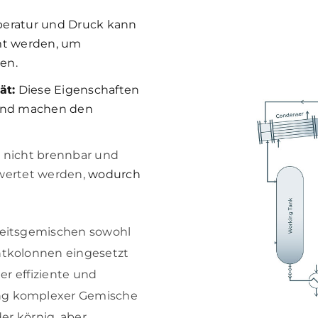
eratur und Druck kann
mt werden, um
en.
ät:
Diese Eigenschaften
 und machen den
, nicht brennbar und
wertet werden,
wodurch
gkeitsgemischen sowohl
htkolonnen eingesetzt
der effiziente und
ung komplexer Gemische
der körnig, aber