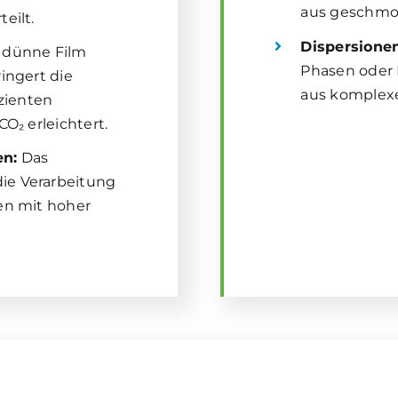
aus geschmo
eilt.
Dispersione
 dünne Film
Phasen oder
ingert die
aus komplex
izienten
O₂ erleichtert.
en:
Das
ie Verarbeitung
en mit hoher