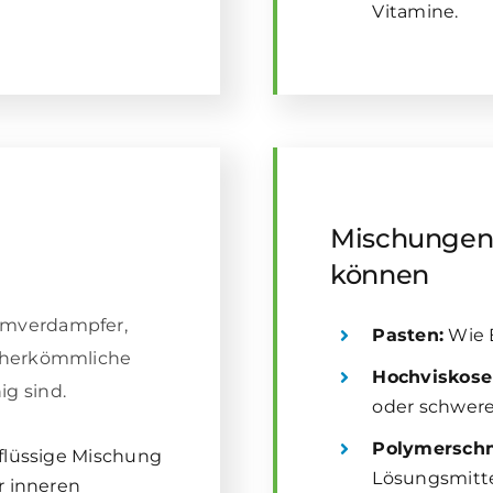
Vitamine.
Mischungen,
können
ilmverdampfer,
Pasten:
Wie 
ür herkömmliche
Hochviskose
ig sind.
oder schwere
Polymersch
flüssige Mischung
Lösungsmitte
r inneren