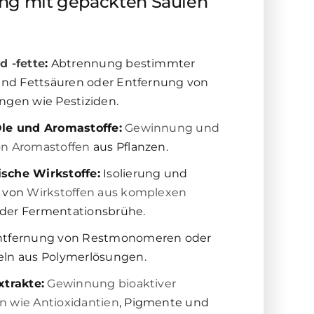
ung mit gepackten Säulen
d -fette
:
Abtrennung bestimmter
 und Fettsäuren oder Entfernung von
ngen wie Pestiziden.
Öle und Aromastoffe:
Gewinnung und
on Aromastoffen
aus Pflanzen.
sche Wirkstoffe:
Isolierung und
g von
Wirkstoffen aus komplexen
der Fermentationsbrühe.
tfernung von Restmonomeren oder
ln aus Polymerlösungen.
xtrakte:
Gewinnung bioaktiver
 wie Antioxidantien
, Pigmente und