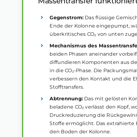
Massentransfer funktionier
Gegenstrom:
Das flüssige Gemisc
Ende der Kolonne eingepumpt, w
überkritisches CO₂ von unten zuge
Mechanismus des Massentransfe
beiden Phasen aneinander vorbeif
diffundieren Komponenten aus der
in die CO₂-Phase. Die Packungsmat
verbessern den Kontakt und die Ef
Stofftransfers.
Abtrennung:
Das mit gelösten K
beladene CO₂ verlässt den Kopf, w
Druckreduzierung die Rückgewin
Stoffe ermöglicht. Das extrahierte R
den Boden der Kolonne.