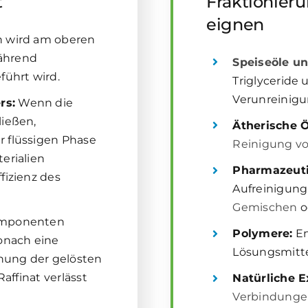
t
Fraktionier
eignen
h wird am oberen
ährend
Speiseöle un
führt wird.
Triglyceride
Verunreinigu
rs:
Wenn die
ließen,
Ätherische 
 flüssigen Phase
Reinigung v
erialien
Pharmazeuti
fizienz des
Aufreinigun
Gemischen
o
omponenten
Polymere:
En
onach eine
Lösungsmitte
nung der gelösten
affinat verlässt
Natürliche E
Verbindungen